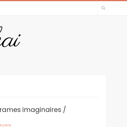
ai
 drames imaginaires /
ADMIN