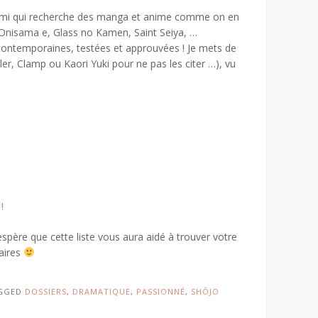
n ami qui recherche des manga et anime comme on en
, Onisama e, Glass no Kamen, Saint Seiya, …
 contemporaines, testées et approuvées ! Je mets de
r, Clamp ou Kaori Yuki pour ne pas les citer …), vu
!
espère que cette liste vous aura aidé à trouver votre
aires
GGED
DOSSIERS
,
DRAMATIQUE
,
PASSIONNÉ
,
SHÔJO