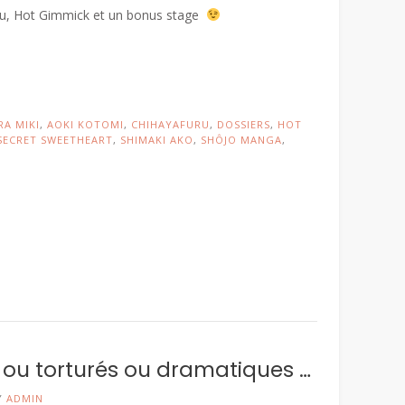
uru, Hot Gimmick et un bonus stage
RA MIKI
,
AOKI KOTOMI
,
CHIHAYAFURU
,
DOSSIERS
,
HOT
SECRET SWEETHEART
,
SHIMAKI AKO
,
SHÔJO MANGA
,
ou torturés ou dramatiques …
Y
ADMIN