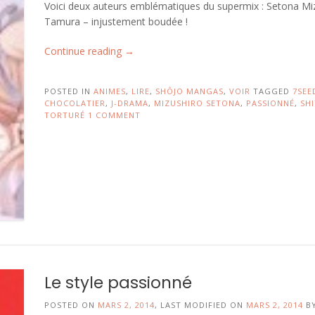
Voici deux auteurs emblématiques du supermix : Setona Mi
Tamura – injustement boudée !
« Le
Continue reading
→
style
supermix
POSTED IN
ANIMES
,
LIRE
,
SHÔJO MANGAS
,
VOIR
TAGGED
7SEE
:
CHOCOLATIER
,
J-DRAMA
,
MIZUSHIRO SETONA
,
PASSIONNÉ
,
SH
passionné
TORTURÉ
1 COMMENT
+
torturé
+
dramatique
! »
Le style passionné
POSTED ON
MARS 2, 2014
, LAST MODIFIED ON
MARS 2, 2014
B