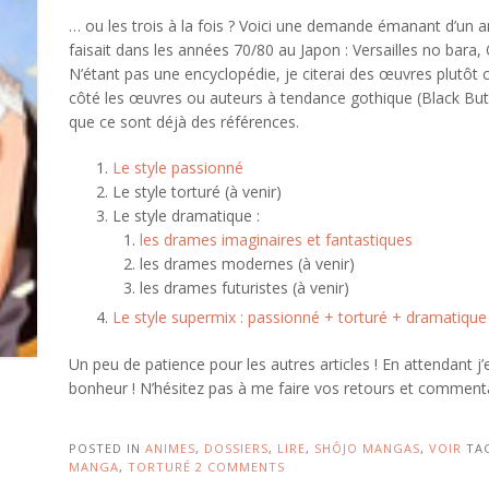
… ou les trois à la fois ? Voici une demande émanant d’u
faisait dans les années 70/80 au Japon : Versailles no bara
N’étant pas une encyclopédie, je citerai des œuvres plutôt
côté les œuvres ou auteurs à tendance gothique (Black Butle
que ce sont déjà des références.
Le style passionné
Le style torturé (à venir)
Le style dramatique :
les drames imaginaires et fantastiques
les drames modernes (à venir)
les drames futuristes (à venir)
Le style supermix : passionné + torturé + dramatique 
Un peu de patience pour les autres articles ! En attendant j’
bonheur ! N’hésitez pas à me faire vos retours et comment
POSTED IN
ANIMES
,
DOSSIERS
,
LIRE
,
SHÔJO MANGAS
,
VOIR
TA
MANGA
,
TORTURÉ
2 COMMENTS