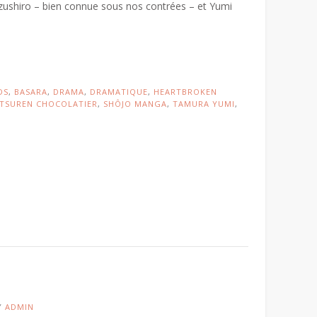
zushiro – bien connue sous nos contrées – et Yumi
DS
,
BASARA
,
DRAMA
,
DRAMATIQUE
,
HEARTBROKEN
ITSUREN CHOCOLATIER
,
SHÔJO MANGA
,
TAMURA YUMI
,
Y
ADMIN