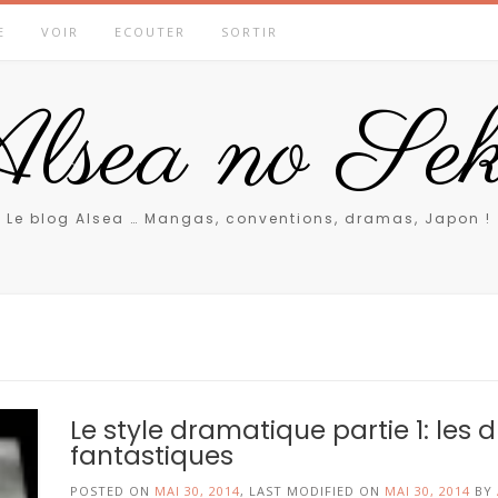
E
VOIR
ECOUTER
SORTIR
lsea no Sek
Le blog Alsea … Mangas, conventions, dramas, Japon !
Le style dramatique partie 1: les
fantastiques
POSTED ON
MAI 30, 2014
, LAST MODIFIED ON
MAI 30, 2014
BY