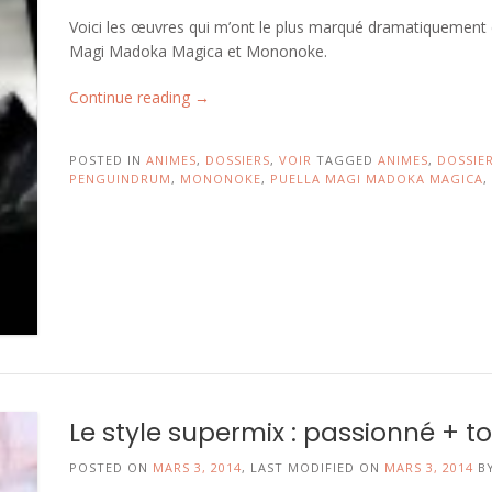
Voici les œuvres qui m’ont le plus marqué dramatiquement
Magi Madoka Magica et Mononoke.
« Le
Continue reading
→
style
dramatique
POSTED IN
ANIMES
,
DOSSIERS
,
VOIR
TAGGED
ANIMES
,
DOSSIE
partie
PENGUINDRUM
,
MONONOKE
,
PUELLA MAGI MADOKA MAGICA
,
1:
les
drames
imaginaires
/
fantastiques »
Le style supermix : passionné + t
POSTED ON
MARS 3, 2014
, LAST MODIFIED ON
MARS 3, 2014
B