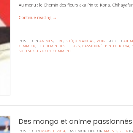
Au menu : le Chemin des fleurs aka Pin to Kona, Chihayaf
« Le
Continue reading
→
style
passionné »
POSTED IN
ANIMES
,
LIRE
,
SHÔJO MANGAS
,
VOIR
TAGGED
AIHA
GIMMICK
,
LE CHEMIN DES FLEURS
,
PASSIONNÉ
,
PIN TO KONA
,
SUETSUGU YUKI
1 COMMENT
Des manga et anime passionnés 
POSTED ON
MARS 1, 2014
, LAST MODIFIED ON
MARS 1, 2014
B