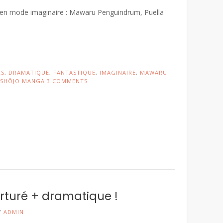
 en mode imaginaire : Mawaru Penguindrum, Puella
RS
,
DRAMATIQUE
,
FANTASTIQUE
,
IMAGINAIRE
,
MAWARU
SHÔJO MANGA
3 COMMENTS
orturé + dramatique !
Y
ADMIN