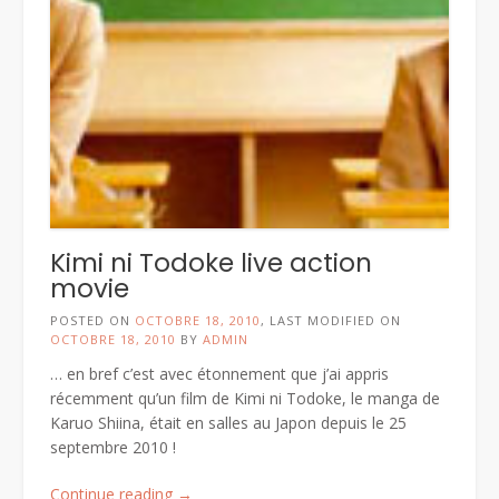
et
2005 »
Kimi ni Todoke live action
movie
POSTED ON
OCTOBRE 18, 2010
, LAST MODIFIED ON
OCTOBRE 18, 2010
BY
ADMIN
… en bref c’est avec étonnement que j’ai appris
récemment qu’un film de Kimi ni Todoke, le manga de
Karuo Shiina, était en salles au Japon depuis le 25
septembre 2010 !
« Kimi
Continue reading
→