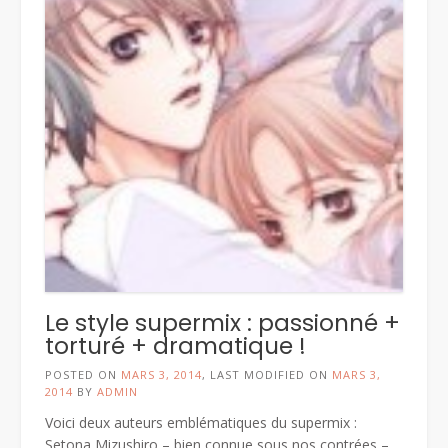
Le style supermix : passionné +
torturé + dramatique !
POSTED ON
MARS 3, 2014
, LAST MODIFIED ON
MARS 3,
2014
BY
ADMIN
Voici deux auteurs emblématiques du supermix :
Setona Mizushiro – bien connue sous nos contrées –