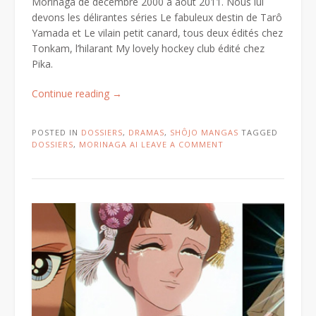
Morinaga de décembre 2000 à août 2011. Nous lui
devons les délirantes séries Le fabuleux destin de Tarô
Yamada et Le vilain petit canard, tous deux édités chez
Tonkam, l’hilarant My lovely hockey club édité chez
Pika.
« Your
Continue reading
→
and
my
POSTED IN
DOSSIERS
,
DRAMAS
,
SHÔJO MANGAS
TAGGED
secret
DOSSIERS
,
MORINAGA AI
LEAVE A COMMENT
/
僕
と
彼
女
の
×××
/
Boku
to
Kanojo