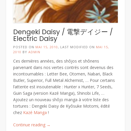
Dengeki Daisy / 電撃デイジー /
Electric Daisy
POSTED ON
MAI 15, 2010
, LAST MODIFIED ON
MAI 15,
2010
BY
ADMIN
Ces dernières années, des shôjos et shônens
parvenant dans nos vertes contrés sont devenus des
incontournables : Letter Bee, Otomen, Nabari, Black
Butler, Superior, Full Metal Alchemist, … Pour certains
l’attente est insoutenable : Hunter x Hunter, 7 Seeds,
Guin Saga (version Kazé Manga), Shinobi Life, …
Ajoutez un nouveau shôjo manga à votre liste des
tortures : Dengeki Daisy de Kyôsuke Motomi, édité
chez
Kazé Manga
!
« Dengeki
Continue reading
→
Daisy