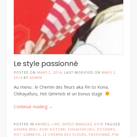
Le style passionné
POSTED ON
MARS 2, 2014
, LAST MODIFIED ON
MARS 2,
2014
BY
ADMIN
Au menu : le Chemin des fleurs aka Pin to Kona,
Chihayafuru, Hot Gimmick et un bonus stage
« Le
Continue reading
→
style
passionné »
POSTED IN
ANIMES
,
LIRE
,
SHÔJO MANGAS
,
VOIR
TAGGED
AIHARA MIKI
,
AOKI KOTOMI
,
CHIHAYAFURU
,
DOSSIERS
,
HOT GIMMICK
,
LE CHEMIN DES FLEURS
,
PASSIONNÉ
,
PIN