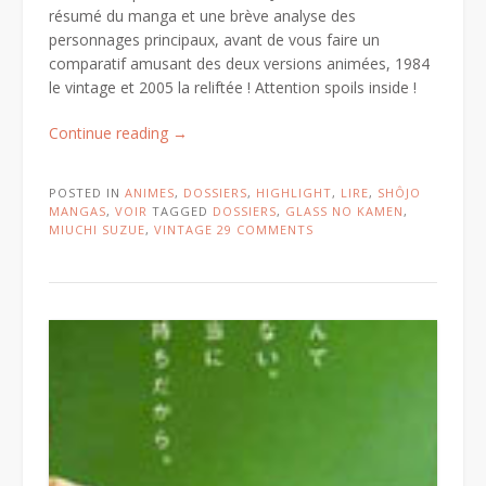
résumé du manga et une brève analyse des
personnages principaux, avant de vous faire un
comparatif amusant des deux versions animées, 1984
le vintage et 2005 la reliftée ! Attention spoils inside !
« Glass
Continue reading
→
no
Kamen
POSTED IN
ANIMES
,
DOSSIERS
,
HIGHLIGHT
,
LIRE
,
SHÔJO
/
MANGAS
,
VOIR
TAGGED
DOSSIERS
,
GLASS NO KAMEN
,
Laura
MIUCHI SUZUE
,
VINTAGE
29 COMMENTS
ou
la
passion
du
théâtre
:
comparatif
des
versions
1984