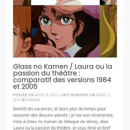
no
XXX »
Glass no Kamen / Laura ou la
passion du théâtre :
comparatif des versions 1984
et 2005
POSTED ON
AOÛT 3, 2011
, LAST MODIFIED ON
AOÛT 3,
2011
BY
ADMIN
Bientôt les vacances, et donc plus de temps pour
visionner des dessins animés ! Je me suis récemment
mise à Glass no Kamen (le Masque de Verre), alias
Laura ou la passion du théâtre. Je vous ferai un bref