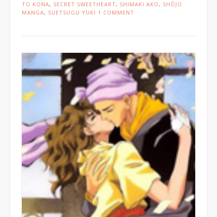
TO KONA
,
SECRET SWEETHEART
,
SHIMAKI AKO
,
SHÔJO
MANGA
,
SUETSUGU YUKI
1 COMMENT