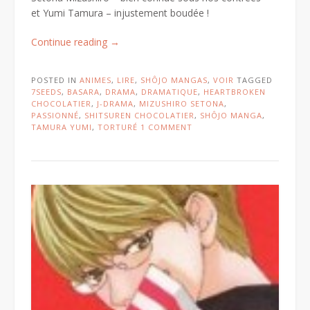
et Yumi Tamura – injustement boudée !
« Le
Continue reading
→
style
supermix
POSTED IN
ANIMES
,
LIRE
,
SHÔJO MANGAS
,
VOIR
TAGGED
:
7SEEDS
,
BASARA
,
DRAMA
,
DRAMATIQUE
,
HEARTBROKEN
passionné
CHOCOLATIER
,
J-DRAMA
,
MIZUSHIRO SETONA
,
PASSIONNÉ
,
SHITSUREN CHOCOLATIER
,
SHÔJO MANGA
,
+
TAMURA YUMI
,
TORTURÉ
1 COMMENT
torturé
+
dramatique
! »