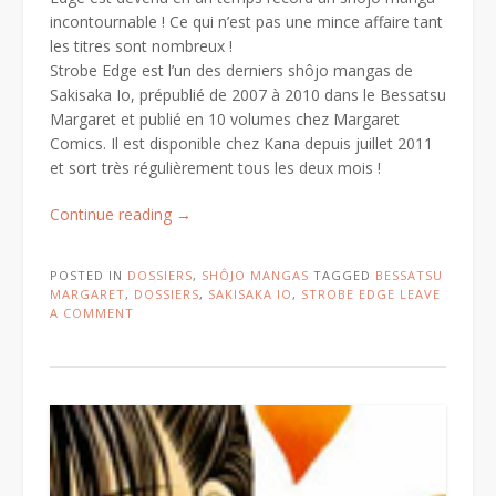
incontournable ! Ce qui n’est pas une mince affaire tant
les titres sont nombreux !
Strobe Edge est l’un des derniers shôjo mangas de
Sakisaka Io, prépublié de 2007 à 2010 dans le Bessatsu
Margaret et publié en 10 volumes chez Margaret
Comics. Il est disponible chez Kana depuis juillet 2011
et sort très régulièrement tous les deux mois !
« Strobe
Continue reading
→
Edge,
une
POSTED IN
DOSSIERS
,
SHÔJO MANGAS
TAGGED
BESSATSU
rafraichissante
MARGARET
,
DOSSIERS
,
SAKISAKA IO
,
STROBE EDGE
LEAVE
surprise »
A COMMENT