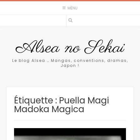
Skip
MENU
to
content
Alsea no Sekai
Le blog Alsea … Mangas, conventions, dramas,
Japon !
Étiquette :
Puella Magi
Madoka Magica