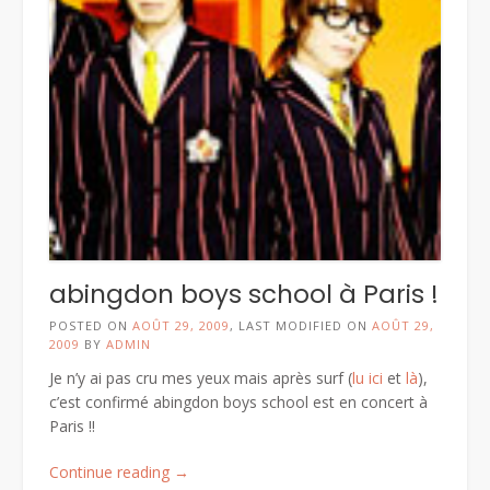
abingdon boys school à Paris !
POSTED ON
AOÛT 29, 2009
, LAST MODIFIED ON
AOÛT 29,
2009
BY
ADMIN
Je n’y ai pas cru mes yeux mais après surf (
lu ici
et
là
),
c’est confirmé abingdon boys school est en concert à
Paris !!
« abingdon
Continue reading
→