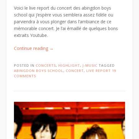
Voici le live report du concert des abingdon boys
school qui j’espère vous semblera assez fidèle ou
parviendra à vous plonger dans l’ambiance de ce
mémorable concert. Je l’ai émaillé de quelques bons
extraits Youtube.
« Live
Continue reading
→
report
abingdon
POSTED IN
CONCERTS
,
HIGHLIGHT
,
J-MUSIC
TAGGED
boys
ABINGDON BOYS SCHOOL
,
CONCERT
,
LIVE REPORT
19
school
COMMENTS
Europe
Tour,
à
Paris
le
11
novembre
2009 »