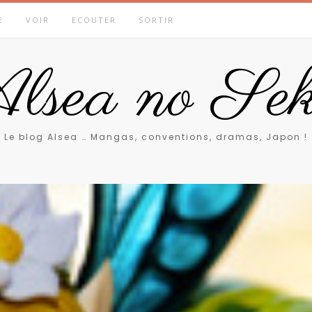
E
VOIR
ECOUTER
SORTIR
lsea no Sek
Le blog Alsea … Mangas, conventions, dramas, Japon !